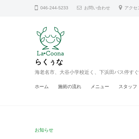
コ
046-244-5233
お問い合わせ
アクセ
ン
テ
ン
ツ
へ
ス
らくぅな
キ
海老名市、大谷小学校近く、下浜田バス停すぐ
ッ
ホーム
施術の流れ
メニュー
スタッフ
プ
お知らせ