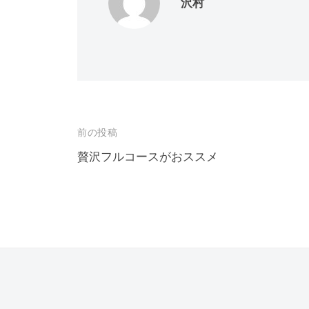
沢村
投
前の投稿
稿
贅沢フルコースがおススメ
ナ
ビ
ゲ
ー
シ
ョ